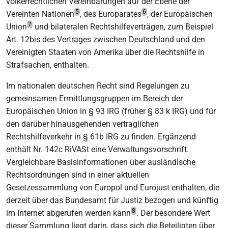
völkerrechtlichen Vereinbarungen auf der Ebene der
5
6
Vereinten Nationen
, des Europarates
, der Europäischen
7
Union
und bilateralen Rechtshilfeverträgen, zum Beispiel
Art. 12bis des Vertrages zwischen Deutschland und den
Vereinigten Staaten von Amerika über die Rechtshilfe in
Strafsachen, enthalten.
Im nationalen deutschen Recht sind Regelungen zu
gemeinsamen Ermittlungsgruppen im Bereich der
Europäischen Union in § 93 IRG (früher § 83 k IRG) und für
den darüber hinausgehenden vertraglichen
Rechtshilfeverkehr in § 61b IRG zu finden. Ergänzend
enthält Nr. 142c RiVASt eine Verwaltungsvorschrift.
Vergleichbare Basisinformationen über ausländische
Rechtsordnungen sind in einer aktuellen
Gesetzessammlung von Europol und Eurojust enthalten, die
derzeit über das Bundesamt für Justiz bezogen und künftig
8
im Internet abgerufen werden kann
. Der besondere Wert
dieser Sammlung liegt darin, dass sich die Beteiligten über