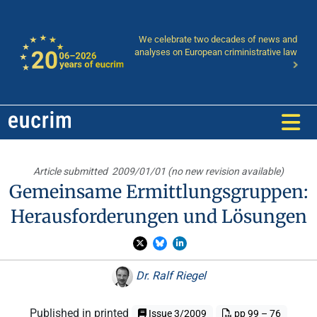
We celebrate two decades of news and
analyses on European criministrative law
Article submitted
2009/01/01 (no new revision available)
Gemeinsame Ermittlungsgruppen:
Herausforderungen und Lösungen
Dr. Ralf Riegel
Published in printed
Issue 3/2009
pp 99 – 76