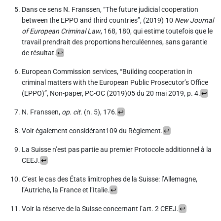
Dans ce sens N. Franssen, “The future judicial cooperation
between the EPPO and third countries”, (2019) 10
New Journal
of European Criminal Law
, 168, 180, qui estime toutefois que le
travail prendrait des proportions herculéennes, sans garantie
de résultat.
↩
European Commission services, “Building cooperation in
criminal matters with the European Public Prosecutor’s Office
(EPPO)”, Non-paper, PC-OC (2019)05 du 20 mai 2019, p. 4.
↩
N. Franssen,
op. cit
. (n.
5), 176.
↩
Voir également considérant109 du Règlement.
↩
La Suisse n’est pas partie au premier Protocole additionnel à la
CEEJ.
↩
C’est le cas des États limitrophes de la Suisse: l’Allemagne,
l’Autriche, la France et l’Italie.
↩
Voir la réserve de la Suisse concernant l’art. 2 CEEJ.
↩