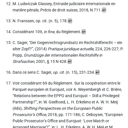
M. Ludwiczak Glassey, Entraide judiciaire internationale en
matière pénale, Précis de droit suisse, 2018, N 711.
↩
N. Franssen, op. cit. (n.
5), 178.
↩
Considérant 109,
in fine
, du Règlement.
↩
C. Sager, “Der Gegenrechtsgrundsatz im Rechtshilferecht – ein
alter Zopf?”, (2014)
Pratique juridique actuelle
, 224, 226-227; P.
Popp,
Grundzüge der internationalen Rechtshilfe in
Strafsachen
, 2001, § 15 N 428.
↩
Dans ce sens C. Sager,
op. cit
. (n.
15
), 231-234.
↩
Voir considérant 69 du Règlement. Sur la coopération entre le
Parquet européen et Eurojust, voir A. Weyembergh et C. Brière,
“Relations between the EPPO and Eurojust – Still a Privileged
Partnership?”, in: W. Geelhoed, L. H. Erkelens et A. W. H. Meij
(éds),
Shifting Perspectives on the European Public
Prosecutor’s Office
, 2018, pp. 171-186; C. Deboyser, “European
Public Prosecutor’s Office and Eurojust: ‘Love Match or
Arranged Marriage’?”, in: L. H. Erkelens, A. W. H. Meij et M.