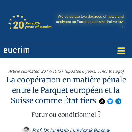
We celebrate two decades of news and
analyses on European criministrative law
Article submitted
2019/10/31 (updated 6 years, 6 months ago)
La coopération en matière pénale
entre le Parquet européen et la
Suisse comme État tiers
Futur ou conditionnel ?
Prof. Dr. iur Maria Ludwiczak Glassey