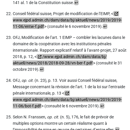
141 al. 1 de la Constitution suisse.
↩
Conseil fédéral suisse, Projet de modification de l’EIMP, <
www.ejpd.admin.ch/dam/data/bj/aktuell/news/2019/2019-
11-06/entw-f.pdf
> (consulté le 6 novembre 2019).
↩
OFJ, Modification de l’art. 1 EIMP – combler les lacunes dans le
domaine de la coopération avec les institutions pénales
internationale. Rapport explicatif relatif à l’avant-projet, 27 août
2018, p. 12, <
/www.ejpd.‌admin.ch/dam/data/bj/‌
aktuell/news/2018/2018-09-28/vn-ber-f.pdf
> (consulté le 31
octobre 2019).
↩
OFJ,
op. cit.
(n.
23), p. 13. Voir aussi Conseil fédéral suisse,
Message concernant la révision de l’art. 1 de la loi sur l’entraide
pénale internationale, p. 13 <
www.ejpd.admin.ch/dam/data/bj/aktuell/news/2019/2019-
11-06/bot-f.pdf
> (consulté le 6 novembre 2019).
↩
Selon N. Franssen,
op. cit.
(n.
5), 176, le fait de prévoir de
multiples options montre un certain réalisme quant à
l’impossibilité de mise en œuvre de certaines d’entre elles.
↩