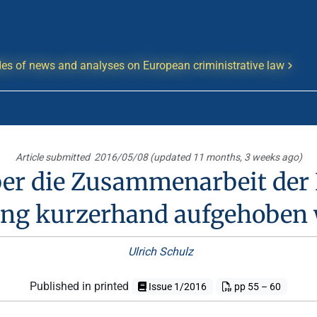
es of news and analyses on European criministrative law
Article submitted
2016/05/08 (updated 11 months, 3 weeks ago)
er die Zusammenarbeit der E
ung kurzerhand aufgehoben
Ulrich Schulz
Published in printed
Issue 1/2016
pp 55 – 60