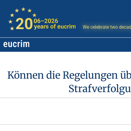
We celebrate two decad
Können die Regelungen üb
Strafverfolg