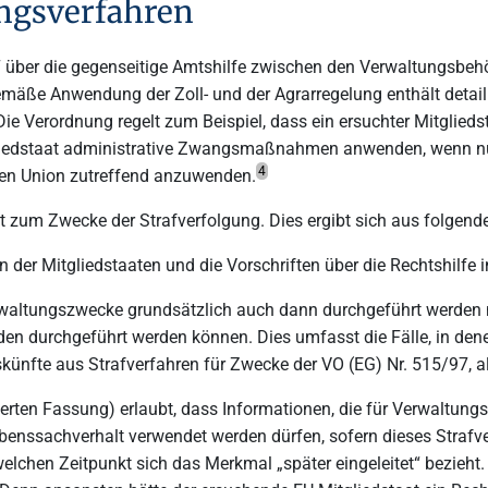
ngsverfahren
 über die gegenseitige Amtshilfe zwischen den Verwaltungsbeh
äße Anwendung der Zoll- und der Agrarregelung enthält detailli
ie Verordnung regelt zum Beispiel, dass ein ersuchter Mitglieds
liedstaat administrative Zwangsmaßnahmen anwenden, wenn nur 
4
chen Union zutreffend anzuwenden.
 zum Zwecke der Strafverfolgung. Dies ergibt sich aus folgen
ten der Mitgliedstaaten und die Vorschriften über die Rechtshilfe
Verwaltungszwecke grundsätzlich auch dann durchgeführt werden
n durchgeführt werden können. Dies umfasst die Fälle, in denen
nfte aus Strafverfahren für Zwecke der VO (EG) Nr. 515/97, a
derten Fassung) erlaubt, dass Informationen, die für Verwaltung
enssachverhalt verwendet werden dürfen, sofern dieses Strafver
chen Zeitpunkt sich das Merkmal „später eingeleitet“ bezieht. 