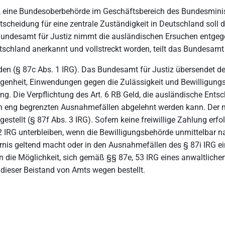
 eine Bundesoberbehörde im Geschäftsbereich des Bundesministe
tscheidung für eine zentrale Zuständigkeit in Deutschland soll
Bundesamt für Justiz nimmt die ausländischen Ersuchen entgeg
chland anerkannt und vollstreckt worden, teilt das Bundesamt fü
en (§ 87c Abs. 1 IRG). Das Bundesamt für Justiz übersendet d
egenheit, Einwendungen gegen die Zulässigkeit und Bewilligung
ng. Die Verpflichtung des Art. 6 RB Geld, die ausländische Ents
in eng begrenzten Ausnahmefällen abgelehnt werden kann. Der m
stellt (§ 87f Abs. 3 IRG). Sofern keine freiwillige Zahlung erfol
 IRG unterbleiben, wenn die Bewilligungsbehörde unmittelbar 
ernis geltend macht oder in den Ausnahmefällen des § 87i IRG 
die Möglichkeit, sich gemäß §§ 87e, 53 IRG eines anwaltlichen
m dieser Beistand von Amts wegen bestellt.