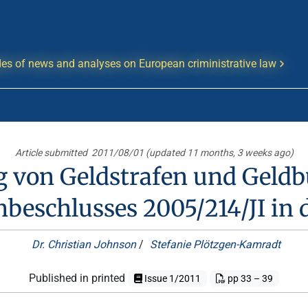
es of news and analyses on European criministrative law
Article submitted
2011/08/01 (updated 11 months, 3 weeks ago)
 von Geldstrafen und Geldb
eschlusses 2005/214/JI in 
Dr. Christian Johnson
/
Stefanie Plötzgen-Kamradt
Published in printed
Issue 1/2011
pp 33 – 39