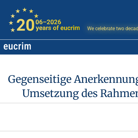
We celebrate two decad
Gegenseitige Anerkennung
Umsetzung des Rahmenb