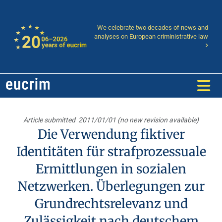
We celebrate two decades of news and
analyses on European criministrative law
Article submitted
2011/01/01 (no new revision available)
Die Verwendung fiktiver
Identitäten für strafprozessuale
Ermittlungen in sozialen
Netzwerken. Überlegungen zur
Grundrechtsrelevanz und
Zulässigkeit nach deutschem