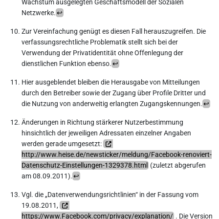
Wachstum ausgelegten Geschäftsmodell der Sozialen
Netzwerke.
↩︎
Zur Vereinfachung genügt es diesen Fall herauszugreifen. Die
verfassungsrechtliche Problematik stellt sich bei der
Verwendung der Privatidentität ohne Offenlegung der
dienstlichen Funktion ebenso.
↩︎
Hier ausgeblendet bleiben die Herausgabe von Mitteilungen
durch den Betreiber sowie der Zugang über Profile Dritter und
die Nutzung von anderweitig erlangten Zugangskennungen.
↩︎
Änderungen in Richtung stärkerer Nutzerbestimmung
hinsichtlich der jeweiligen Adressaten einzelner Angaben
werden gerade umgesetzt:
http://www.heise.de/newsticker/meldung/Facebook-renoviert-
Datenschutz-Einstellungen-1329378.html
(zuletzt abgerufen
am 08.09.2011).
↩︎
Vgl. die „Datenverwendungsrichtlinien“ in der Fassung vom
19.08.2011,
https://www.Facebook.com/privacy/explanation/
. Die Version