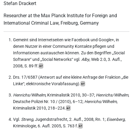
Stefan Drackert
Researcher at the Max Planck Institute for Foreign and
International Criminal Law, Freiburg, Germany
Gemeint sind Internetseiten wie Facebook und Google+, in
denen Nutzer in einer Community Kontakte pflegen und
Informationen austauschen können. Zu den Begriffen „Social
Software“ und „Social Networks“ vgl.
Alby
, Web 2.0, 3. Aufl.,
2008, S. 89 ff.
↩︎
Drs. 17/6587 (Antwort auf eine kleine Anfrage der Fraktion „die
Linke“; elektronische Vorabfassung).
↩︎
Henrichs/Wilhelm
, Kriminalistik 2010, 30–37;
Henrichs/Wilhelm
,
Deutsche Polizei Nr. 10 / (2010), 6–12;
Henrichs/Wilhelm
,
Kriminalistik 2010, 218–224.
↩︎
Vgl.
Streng
, Jugendstrafrecht, 2. Aufl., 2008, Rn. 1;
Eisenberg
,
Kriminologie, 6. Aufl. 2005, S. 763 f.
↩︎