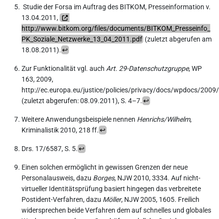
Studie der Forsa im Auftrag des BITKOM, Presseinformation v.
13.04.2011,
http://www.bitkom.org/files/documents/BITKOM_Presseinfo_
PK_Soziale_Netzwerke_13_04_2011.pdf
(zuletzt abgerufen am
18.08.2011).
↩︎
Zur Funktionalität vgl. auch
Art. 29-Datenschutzgruppe
, WP
163, 2009,
http://ec.europa.eu/justice/policies/privacy/docs/wpdocs/200
(zuletzt abgerufen: 08.09.2011), S. 4–7.
↩︎
Weitere Anwendungsbeispiele nennen
Henrichs/Wilhelm
,
Kriminalistik 2010, 218 ff.
↩︎
Drs. 17/6587, S. 5.
↩︎
Einen solchen ermöglicht in gewissen Grenzen der neue
Personalausweis, dazu
Borges
, NJW 2010, 3334. Auf nicht-
virtueller Identitätsprüfung basiert hingegen das verbreitete
Postident-Verfahren, dazu
Möller
, NJW 2005, 1605. Freilich
widersprechen beide Verfahren dem auf schnelles und globales