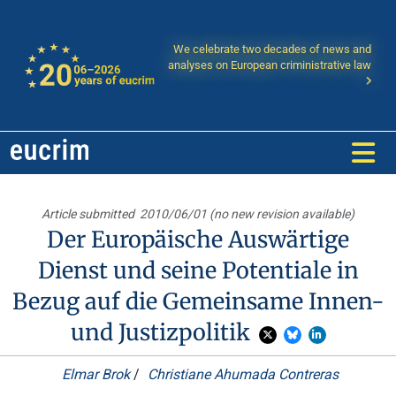
We celebrate two decades of news and
analyses on European criministrative law
Article submitted
2010/06/01 (no new revision available)
Der Europäische Auswärtige
Dienst und seine Potentiale in
Bezug auf die Gemeinsame Innen-
und Justizpolitik
Elmar Brok
/
Christiane Ahumada Contreras